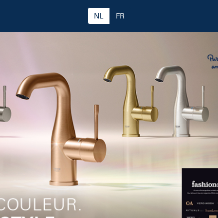
NL
FR